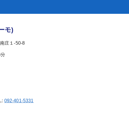
ーモ)
庄１-50‐8
3分
L:
092-401-5331