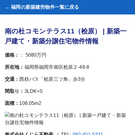
← 福岡の新築建売物件一覧に戻る
南の杜コモンテラス11（桧原） | 新築一
戸建て・新築分譲住宅物件情報
価格：
： 5080万円
所在地：
福岡県福岡市南区桧原２-48-8
交通：
西鉄バス「桧原三ツ角」歩3分
間取り：
3LDK+S
面積：
106.05m2
株式会社くじら不動産
／ TEL:
092-401-5331